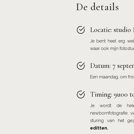
De details
Locatie: studio
Je bent heel erg wel
waar ook mijn fotostud
Datum: 7 septe
Een maandag, om fris 
Timing: 9u00 t
Je wordt de hel
newbornfotografie: v
sturing van het ge
editten.