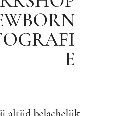
RKSHOP
EWBORN
TOGRAFI
E
j altijd belachelijk