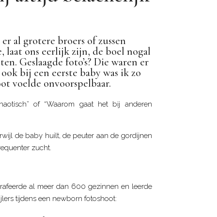
er al grotere broers of zussen
 laat ons eerlijk zijn, de boel nogal
ten. Geslaagde foto’s? Die waren er
ook bij een eerste baby was ik zo
ot voelde onvoorspelbaar.
aotisch” of “Waarom gaat het bij anderen
terwijl de baby huilt, de peuter aan de gordijnen
requenter zucht.
tografeerde al meer dan 600 gezinnen en leerde
ijlers tijdens een newborn fotoshoot: