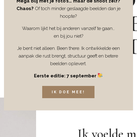
WO
Mega blij met je foto’s… maar de shoot zelf?
Chaos?
Of toch minder geslaagde beelden dan je
N
hoopte?
Waarom lijkt het bij anderen vanzelf te gaan…
FO
en bij jou niet?
Je bent niet alleen. Been there. Ik ontwikkelde een
aanpak die rust brengt, structuur geeft en betere
beelden oplevert.
Eerste editie: 7 september
IK DOE MEE!
Ik voelde mi