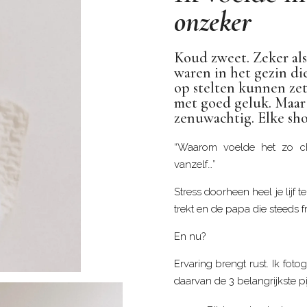
onzeker
Koud zweet. Zeker als 
waren in het gezin die,
op stelten kunnen zet
met goed geluk. Maar 
zenuwachtig. Elke sho
“Waarom voelde het zo ch
vanzelf…”
Stress doorheen heel je lijf 
trekt en de papa die steeds f
En nu?
Ervaring brengt rust. Ik fo
daarvan de 3 belangrijkste p