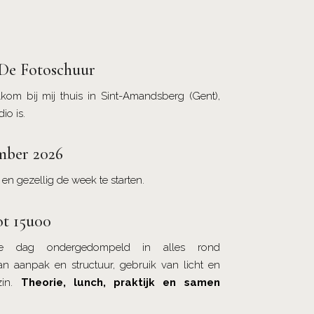
 De Fotoschuur
kom bij mij thuis in Sint-Amandsberg (Gent),
io is.
mber 2026
en gezellig de week te starten.
ot 15u00
e dag ondergedompeld in alles rond
an aanpak en structuur, gebruik van licht en
zin.
Theorie, lunch, praktijk en samen